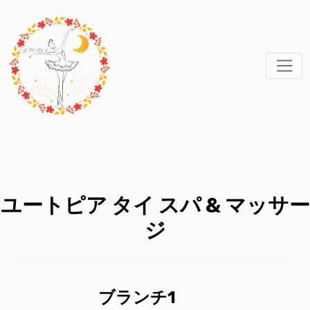
ユートピア タイ スパ & マッサー
ジ
ブランチ1